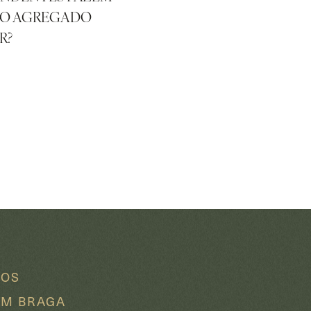
DO AGREGADO
R?
DOS
EM BRAGA