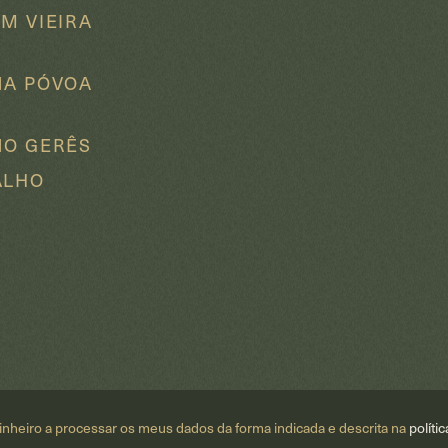
M VIEIRA
NA PÓVOA
O
O GERÊS
ALHO
opinheiro a processar os meus dados da forma indicada e descrita na
políti