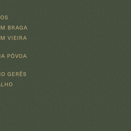
DOS
EM BRAGA
M VIEIRA
NA PÓVOA
O
O GERÊS
ALHO