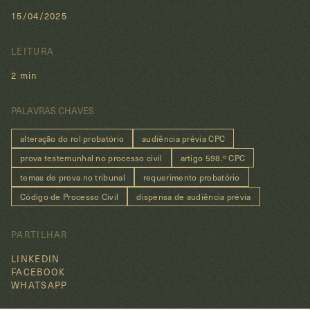
15/04/2025
LEITURA
2 min
PALAVRAS CHAVES
alteração do rol probatório
audiência prévia CPC
prova testemunhal no processo civil
artigo 598.º CPC
temas de prova no tribunal
requerimento probatório
Código de Processo Civil
dispensa de audiência prévia
PARTILHAR
LINKEDIN
FACEBOOK
WHATSAPP