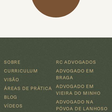
SOBRE
RC ADVOGADOS
CURRICULUM
ADVOGADO EM
BRAGA
VISÃO
ADVOGADO EM
ÁREAS DE PRÁTICA
VIEIRA DO MINHO
BLOG
ADVOGADO NA
VÍDEOS
PÓVOA DE LANHOSO