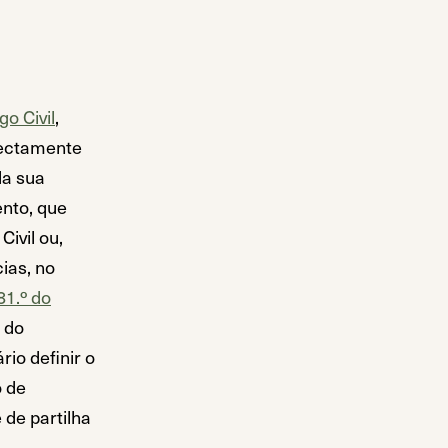
go Civil
,
rectamente
da sua
ento, que
ivil ou,
ias, no
81.º do
a do
io definir o
o de
 de partilha