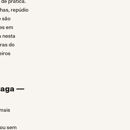
 de prática.
lhas, repúdio
e são
zes em
a nesta
ras do
eiros
raga —
 mais
 ou sem