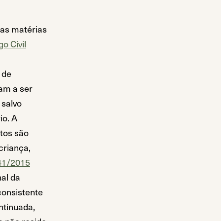
das matérias
o Civil
 de
uam a ser
 salvo
io. A
ntos são
criança,
141/2015
nal da
consistente
ntinuada,