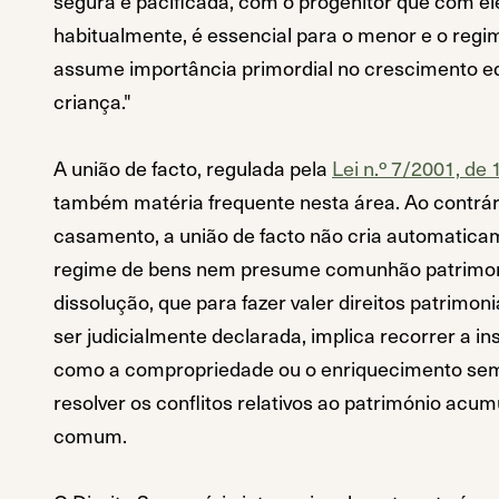
segura e pacificada, com o progenitor que com el
habitualmente, é essencial para o menor e o regim
assume importância primordial no crescimento eq
criança."
A união de facto, regulada pela
Lei n.º 7/2001, de
também matéria frequente nesta área. Ao contrár
casamento, a união de facto não cria automatic
regime de bens nem presume comunhão patrimoni
dissolução, que para fazer valer direitos patrimon
ser judicialmente declarada, implica recorrer a ins
como a compropriedade ou o enriquecimento se
resolver os conflitos relativos ao património acu
comum.