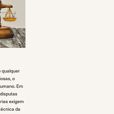
e qualquer
osas, o
 humano. Em
 disputas
órias exigem
écnica da