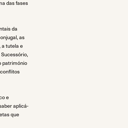
ma das fases
ntais da
onjugal, as
 a tutela e
o Sucessório,
o património
conflitos
co e
saber aplicá-
retas que