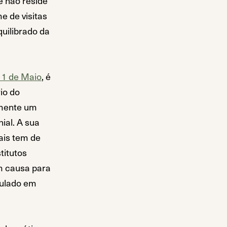
e não reside
e de visitas
uilibrado da
 11 de Maio
, é
io do
amente um
al. A sua
iais tem de
titutos
m causa para
mulado em