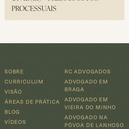
PROCESSUAIS
LER
SOBRE
RC ADVOGADOS
CURRICULUM
ADVOGADO EM
BRAGA
VISÃO
ADVOGADO EM
ÁREAS DE PRÁTICA
VIEIRA DO MINHO
BLOG
ADVOGADO NA
VÍDEOS
PÓVOA DE LANHOSO