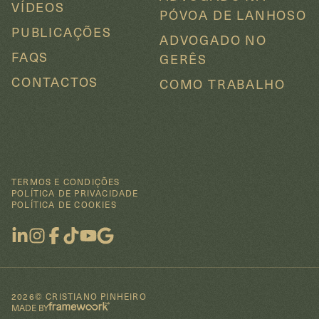
VÍDEOS
PÓVOA DE LANHOSO
PUBLICAÇÕES
ADVOGADO NO
FAQS
GERÊS
CONTACTOS
COMO TRABALHO
Cookie
TERMOS E CONDIÇÕES
POLÍTICA DE PRIVACIDADE
POLÍTICA DE COOKIES
Ao aceitar este formulário, autorizo a cristianopinheiro a
processar os meus dados da forma indicada e descrita na
política de privacidade
e de
cookies
.
REJEITAR
ACEITAR
2026© CRISTIANO PINHEIRO
MADE BY