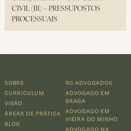
CIVIL (III) – PRESSUPOSTOS
PROCESSUAIS
LER
SOBRE
RC ADVOGADOS
CURRICULUM
ADVOGADO EM
BRAGA
VISÃO
ADVOGADO EM
ÁREAS DE PRÁTICA
VIEIRA DO MINHO
BLOG
ADVOGADO NA