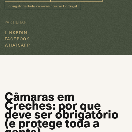
obrigatoriedade câmaras creche Portugal
PARTILHAR
LINKEDIN
FACEBOOK
WHATSAPP
Câmaras em
Creches: por que
deve ser obrigatório
(e protege toda a
gente)