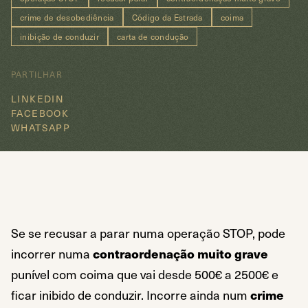
crime de desobediência
Código da Estrada
coima
inibição de conduzir
carta de condução
PARTILHAR
LINKEDIN
FACEBOOK
WHATSAPP
Se se recusar a parar numa operação STOP, pode
incorrer numa
contraordenação muito grave
punível com coima que vai desde 500€ a 2500€ e
ficar inibido de conduzir. Incorre ainda num
crime