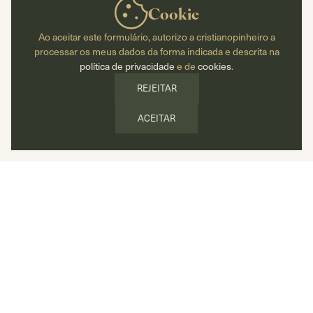
Cookie
Ao aceitar este formulário, autorizo a cristianopinheiro a
processar os meus dados da forma indicada e descrita na
política de privacidade
e de
cookies
.
REJEITAR
ACEITAR
06/08/2026
BLOG
Perdi um familiar num acidente. Que
indemnização pode a família pedir?