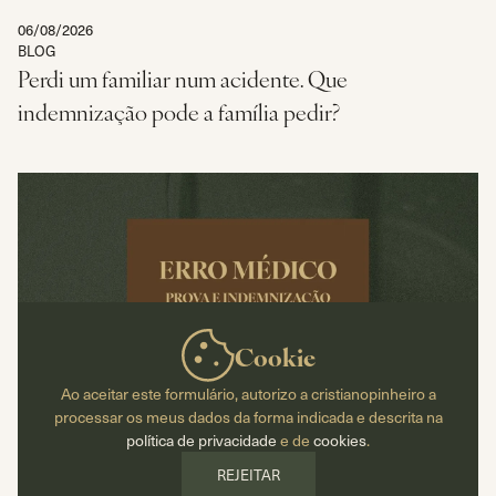
06/08/2026
BLOG
Perdi um familiar num acidente. Que
indemnização pode a família pedir?
Cookie
Ao aceitar este formulário, autorizo a cristianopinheiro a
processar os meus dados da forma indicada e descrita na
política de privacidade
e de
cookies
.
REJEITAR