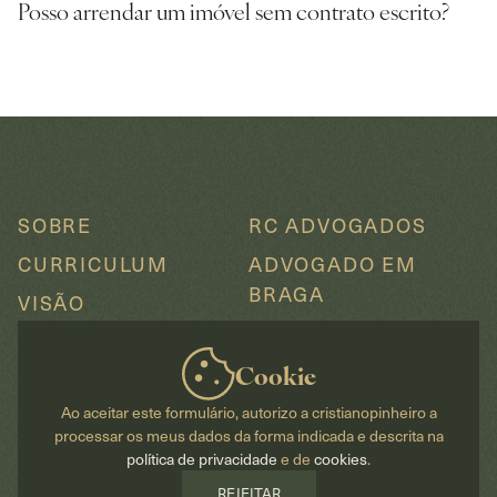
Posso arrendar um imóvel sem contrato escrito?
SOBRE
RC ADVOGADOS
CURRICULUM
ADVOGADO EM
BRAGA
VISÃO
ADVOGADO EM
ÁREAS DE PRÁTICA
VIEIRA DO MINHO
Cookie
BLOG
ADVOGADO NA
Ao aceitar este formulário, autorizo a cristianopinheiro a
VÍDEOS
PÓVOA DE LANHOSO
processar os meus dados da forma indicada e descrita na
PUBLICAÇÕES
política de privacidade
e de
cookies
.
ADVOGADO NO
FAQS
REJEITAR