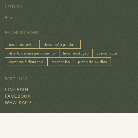
LEITURA
4 min
PALAVRAS CHAVES
compras online
devolução produto
direito de arrependimento
livre resolução
consumidor
compras à distância
reembolso
prazo de 14 dias
PARTILHAR
LINKEDIN
FACEBOOK
WHATSAPP