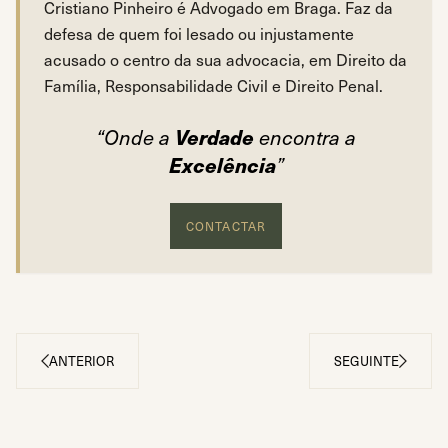
Cristiano Pinheiro é Advogado em Braga. Faz da
O direito é de resolver o contrato e obter reembolso, n
defesa de quem foi lesado ou injustamente
Nas compras em loja física, e não havendo defeito, não 
acusado o centro da sua advocacia, em Direito da
Não sendo o consumidor informado do direito de livre 
Família, Responsabilidade Civil e Direito Penal.
O fornecedor deve reembolsar todos os pagamentos em
Estão excluídos do direito, entre outros, os bens pers
Verdade
“Onde a
encontra a
Excelência
”
CONTACTAR
ANTERIOR
SEGUINTE