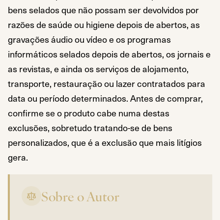
bens selados que não possam ser devolvidos por
razões de saúde ou higiene depois de abertos, as
gravações áudio ou vídeo e os programas
informáticos selados depois de abertos, os jornais e
as revistas, e ainda os serviços de alojamento,
transporte, restauração ou lazer contratados para
data ou período determinados. Antes de comprar,
confirme se o produto cabe numa destas
exclusões, sobretudo tratando-se de bens
personalizados, que é a exclusão que mais litígios
gera.
Pontos-chave
Sobre o Autor
Nas compras à distância, o consumidor pode resolver o
O prazo conta-se da aquisição da posse física do bem,