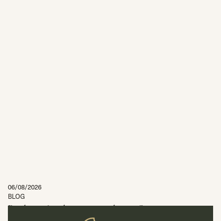
06/08/2026
BLOG
Perdi um familiar num acidente. Que