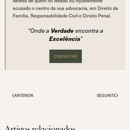
defesa de quem foi lesado ou injustamente
O limite pode subir até 6 animais adultos, a pedido do
acusado o centro da sua advocacia, em Direito da
Incumpridos os limites, a câmara municipal notifica o 
Família, Responsabilidade Civil e Direito Penal.
A detenção do animal implica ainda a obrigação de ide
Verdade
“Onde a
encontra a
Excelência
”
CONTACTAR
ANTERIOR
SEGUINTE
Artigos relacionados