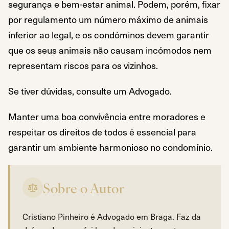
segurança e bem-estar animal. Podem, porém, fixar
por regulamento um número máximo de animais
inferior ao legal, e os condóminos devem garantir
que os seus animais não causam incómodos nem
representam riscos para os vizinhos.
Se tiver dúvidas, consulte um Advogado.
Manter uma boa convivência entre moradores e
respeitar os direitos de todos é essencial para
garantir um ambiente harmonioso no condomínio.
Pontos-chave
Sobre o Autor
O condomínio não pode proibir a detenção de animais n
O regulamento do condomínio pode, contudo, fixar um l
Cristiano Pinheiro é Advogado em Braga. Faz da
A lei permite até 3 cães ou 4 gatos adultos por fogo, 