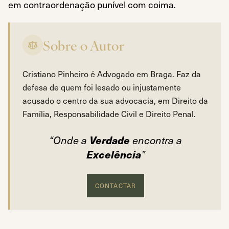
em contraordenação punível com coima.
Pontos-chave
Sobre o Autor
A pessoa singular titular do documento de identificaçã
Identificando pessoa distinta no prazo da defesa, o pr
Cristiano Pinheiro é Advogado em Braga. Faz da
A identificação exige nome, domicílio fiscal, document
defesa de quem foi lesado ou injustamente
O processo contra o titular é arquivado quando se comp
acusado o centro da sua advocacia, em Direito da
A pessoa coletiva é obrigada a identificar o condutor n
Família, Responsabilidade Civil e Direito Penal.
O incumprimento dessa obrigação constitui contraor
Imputar falsamente a infração a terceiro pode origina
Verdade
“Onde a
encontra a
Excelência
”
CONTACTAR