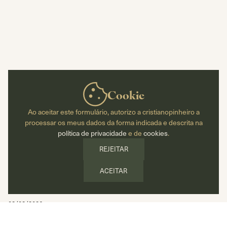
Cookie
Ao aceitar este formulário, autorizo a cristianopinheiro a
processar os meus dados da forma indicada e descrita na
política de privacidade
e de
cookies
.
REJEITAR
ACEITAR
08/08/2026
BLOG
Perdi um familiar num acidente. Que