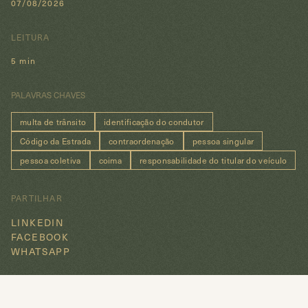
07/08/2026
LEITURA
5 min
PALAVRAS CHAVES
multa de trânsito
identificação do condutor
Código da Estrada
contraordenação
pessoa singular
pessoa coletiva
coima
responsabilidade do titular do veículo
PARTILHAR
LINKEDIN
FACEBOOK
WHATSAPP